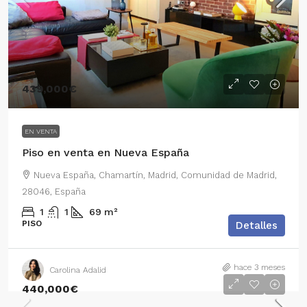
439,000€
EN VENTA
Piso en venta en Nueva España
Nueva España, Chamartín, Madrid, Comunidad de Madrid,
28046, España
1
1
69
m²
PISO
Detalles
hace 3 meses
Carolina Adalid
440,000€