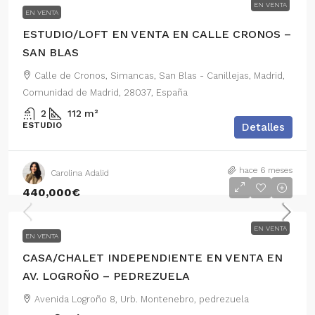
EN VENTA
EN VENTA
ESTUDIO/LOFT EN VENTA EN CALLE CRONOS –
SAN BLAS
Calle de Cronos, Simancas, San Blas - Canillejas, Madrid,
Comunidad de Madrid, 28037, España
2
112
m²
ESTUDIO
Detalles
hace 6 meses
Carolina Adalid
440,000€
EN VENTA
EN VENTA
CASA/CHALET INDEPENDIENTE EN VENTA EN
AV. LOGROÑO – PEDREZUELA
Avenida Logroño 8, Urb. Montenebro, pedrezuela