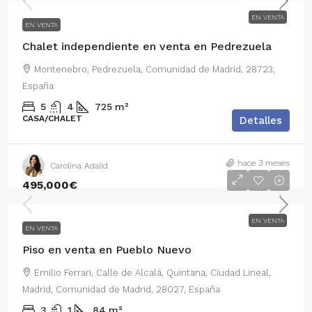
EN VENTA
EN VENTA
Chalet independiente en venta en Pedrezuela
Montenebro, Pedrezuela, Comunidad de Madrid, 28723,
España
5
4
725
m²
CASA/CHALET
Detalles
hace 3 meses
Carolina Adalid
495,000€
EN VENTA
EN VENTA
Piso en venta en Pueblo Nuevo
Emilio Ferrari, Calle de Alcalá, Quintana, Ciudad Lineal,
Madrid, Comunidad de Madrid, 28027, España
3
1
84
m²