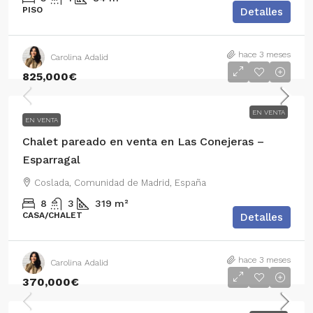
PISO
Detalles
hace 3 meses
Carolina Adalid
825,000€
EN VENTA
EN VENTA
Chalet pareado en venta en Las Conejeras –
Esparragal
Coslada, Comunidad de Madrid, España
8
3
319
m²
CASA/CHALET
Detalles
hace 3 meses
Carolina Adalid
370,000€