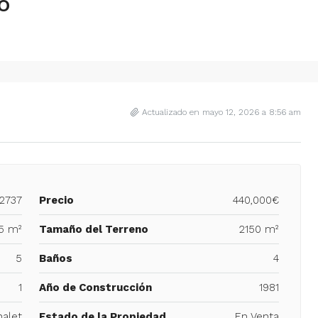
o
Actualizado en mayo 12, 2026 a 8:56 am
2737
Precio
440,000€
5 m²
Tamaño del Terreno
2150 m²
5
Baños
4
1
Año de Construcción
1981
alet
Estado de la Propiedad
En Venta