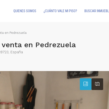
QUIENES SOMOS
¿CUÁNTO VALE MI PISO?
BUSCAR INMUEBL
nta en Pedrezuela
 venta en Pedrezuela
28723, España