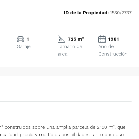
ID de la Propiedad:
1530/2737
1
725 m²
1981
Garaje
Tamaño de
Año de
área
Construcción
 m² construidos sobre una amplia parcela de 2.150 m², que
 calidad-precio y múltiples posibilidades tanto para uso